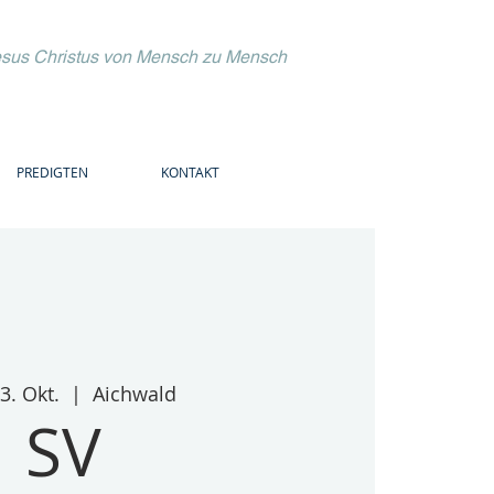
esus Christus von Mensch zu Mensch
meinde Ploching
PREDIGTEN
KONTAKT
e Gemeinschaft
23. Okt.
  |  
Aichwald
SV